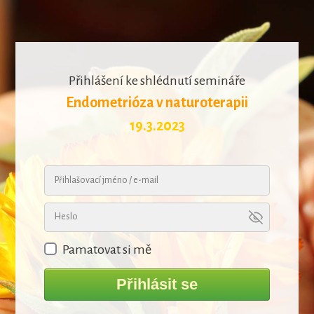
Přihlášení ke shlédnutí semináře
Endometrióza v naturoterapii
19.3.2023
Pamatovat si mě
Přihlásit se