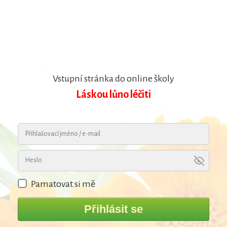
Vstupní stránka do online školy
Láskou lůno léčiti
Pamatovat si mě
Přihlásit se