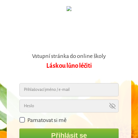
Vstupní stránka do online školy
Láskou lůno léčiti
Pamatovat si mě
Přihlásit se