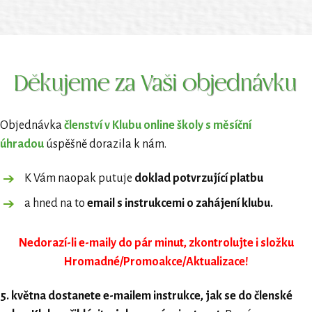
Děkujeme za Vaši objednávku
Objednávka
členství v Klubu online školy s měsíční
úhradou
úspěšně dorazila k nám.
K Vám naopak putuje
doklad
potvrzující platbu
a hned na to
email s instrukcemi o zahájení klubu.
Nedorazí-li e-maily do pár minut, zkontrolujte i složku
Hromadné/Promoakce/Aktualizace!
5. května dostanete e-mailem instrukce, jak se do členské