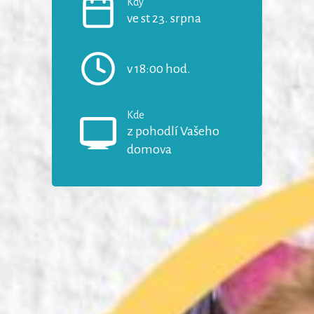
Kdy
ve st 23. srpna
v 18:00 hod.
Kde
z pohodlí Vašeho
domova