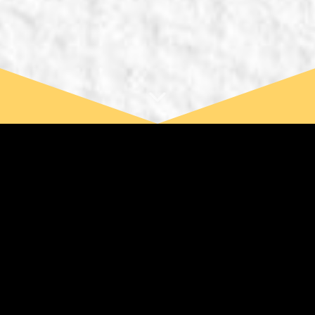
Tři věci, které
DOPORUČUJEME
UDĚLAT před začátkem...
UPOZORNĚNÍ:
Pokud máte
e-mail
na Seznam.cz
, je možné, že Vám e-