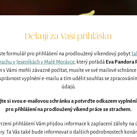
Děkuji za Vaši přihlášku
jste formulář pro přihlášení na prodloužený víkendový pobyt
Ja
rachu v Jeseníkách v Malé Morávce
, který pořádá
Eva Pandora 
s Vámi mohli závazně počítat, musíte ve své mailové schránce
právnost vyplnění e-mailu a tím udělit souhlas se zpracování
údajů.
jte si svou e-mailovou schránku a potvrďte odkazem vyplnění
pro přihlášení na prodloužený víkend práce se strachem.
rzení přihlášení Vám přijdou informace k zaplacení zálohy na 
y. Ta Vás také bude informovat o dalších podrobnostech konán