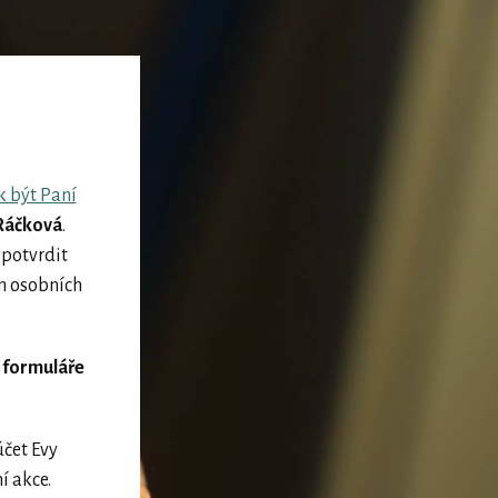
k být Paní
Ráčková
.
 potvrdit
m osobních
 formuláře
účet Evy
í akce.