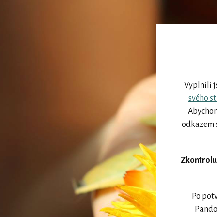
Vyplnili 
svého st
Abychom 
odkazem s
Zkontrolu
Po potv
Pandor