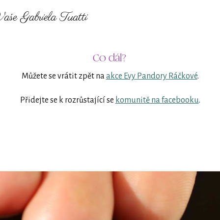
aše Gabriela Tuatti
Co dál?
Můžete se vrátit zpět na
akce Evy Pandory Ráčkové
.
Přidejte se k rozrůstající se
komunitě na facebooku
.