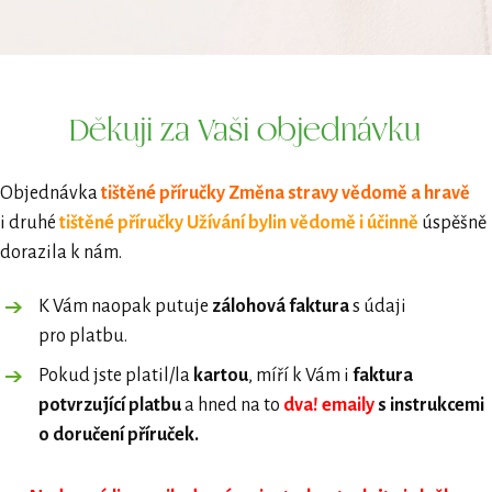
Děkuji za Vaši objednávku
Objednávka
tištěné příručky Změna stravy vědomě a hravě
i druhé
tištěné příručky Užívání bylin vědomě i účinně
úspěšně
dorazila k nám.
K Vám naopak putuje
zálohová faktura
s údaji
pro platbu.
Pokud jste platil/la
kartou
, míří k Vám i
faktura
potvrzující platbu
a hned na to
dva!
emaily
s instrukcemi
o doručení příruček.