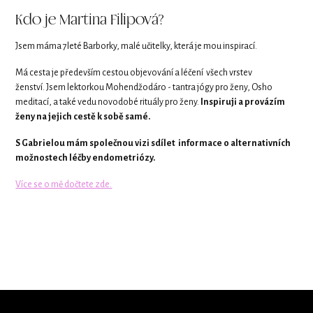
Kdo je Martina Filipová?
Jsem máma 7leté Barborky, malé učitelky, která je mou inspirací.
Má cesta je především cestou objevování a léčení všech vrstev
ženství. Jsem lektorkou Mohendžodáro - tantra jógy pro ženy, Osho
meditací, a také vedu novodobé rituály pro ženy.
Inspiruji a provázím
ženy na jejich cestě k sobě samé.
S Gabrielou mám společnou vizi sdílet informace o alternativních
možnostech léčby endometriózy.
Více se o mě dočtete zde.