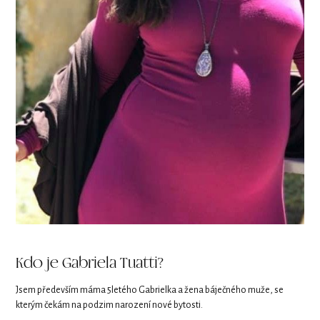
Kdo je Gabriela Tuatti?
Jsem především máma 5letého Gabrielka a žena báječného muže, se
kterým čekám na podzim narození nové bytosti.