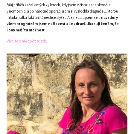
Můj příběh začal v mých 23 letech, kdy jsem z čista jasna skončila
v nemocnici a po náročné operaci jsem si vyslechla diagnózu, kterou
mladá holka fakt určitě nechce slyšet. Ale nedala jsem se a
navzdory
všem prognózám jsem našla cestu ke zdraví. Ukazuji ženám, že
i ony mají tu možnost.
Více se o mě dočtete zde.