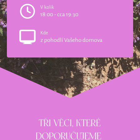
V kolik
18:00 - cca 19:30
Kde
z pohodlí Vašeho domova
TŘI VĚCI, KTERÉ
DOPORUČUJEME