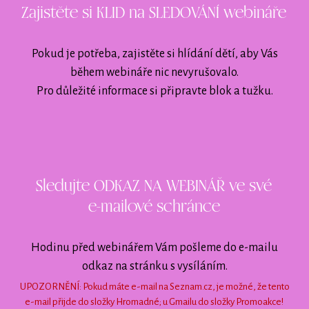
Zajistěte si KLID na SLEDOVÁNÍ webináře
Pokud je potřeba, zajistěte si hlídání dětí, aby Vás
během webináře nic nevyrušovalo.
Pro důležité informace si připravte blok a tužku.
Sledujte ODKAZ NA WEBINÁŘ ve své
e-mailové schránce
Hodinu před webinářem Vám pošleme do e-mailu
odkaz na stránku s vysíláním.
UPOZORNĚNÍ: Pokud máte e-mail na Seznam.cz, je možné, že tento
e-mail přijde do složky Hromadné; u Gmailu do složky Promoakce!