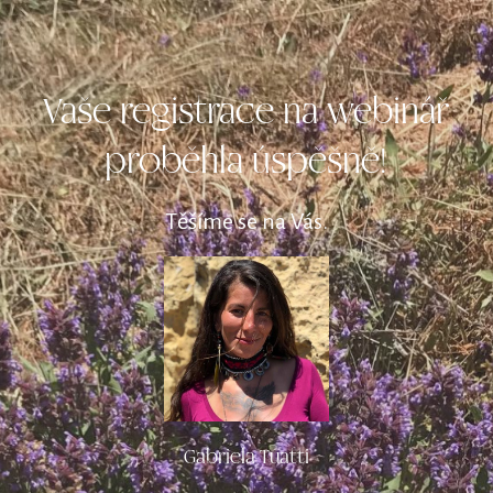
Vaše registrace na webinář
proběhla úspěšně!
Těšíme se na Vás.
Gabriela Tuatti