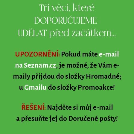
Tři věci, které
DOPORUČUJEME
UDĚLAT před začátkem...
UPOZORNĚNÍ:
Pokud máte
e-mail
na Seznam.cz
, je možné, že Vám e-
maily přijdou do složky Hromadné;
u
Gmailu
do složky Promoakce!
ŘEŠENÍ:
Najděte si můj e-mail
a přesuňte jej do Doručené pošty!