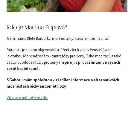
Kdo je Martina Filipová?
Jsem máma 8leté Barborky, malé učitelky, která je mou inspirací.
Má cesta je cestou objevování a léčení všech vrstev ženství. Jsem
lektorkou Mohendžodáro - tantra jógy pro ženy, Osho meditací, a také
vedu novodobé rituály pro ženy.
Inspiruji a provázím ženy na jejich
cestě k sobě samé.
S Gabčou mám společnou vizi sdílet informace o alternativních
možnostech léčby endometriózy.
Více se o mě dočtete zde.