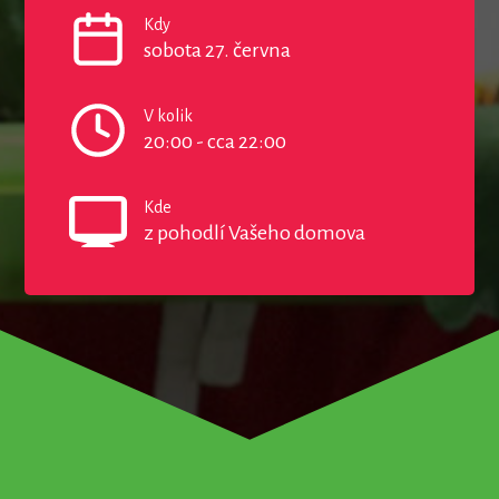
Kdy
sobota 27. června
V kolik
20:00 - cca 22:00
Kde
z pohodlí Vašeho domova