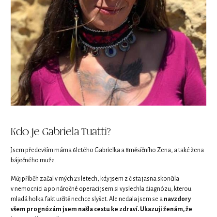
Kdo je Gabriela Tuatti?
Jsem především máma 6letého Gabrielka a 8měsíčního Zena, a také žena
báječného muže.
Můj příběh začal v mých 23 letech, kdy jsem z čista jasna skončila
v nemocnici a po náročné operaci jsem si vyslechla diagnózu, kterou
mladá holka fakt určitě nechce slyšet. Ale nedala jsem se a
navzdory
všem prognózám jsem našla cestu ke zdraví. Ukazuji ženám, že