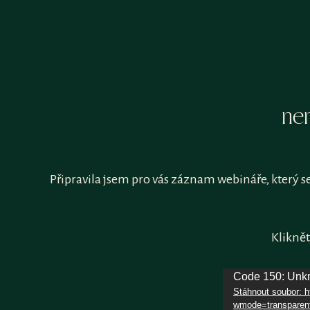
ne
Připravila jsem pro vás záznam webináře, který s
Kliknět
Code 150: Unkn
Video
Stáhnout soubor:
přehrávač
wmode=transparent&