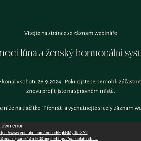
Vítejte na stránce se záznam webináře
moci lůna a ženský hormonální sys
e konal v sobotu 28.9.2024. Pokud jste se nemohli zúčastnit
znovu projít, jste na správném místě.
e níže na tlačítko "Přehrát" a vychutnejte si celý záznam w
own error.
 https://www.youtube.com/embed/FghBMy0k_3A?
enablejsapi=1&rel=0&origin=https://gabrielatuatti.cz