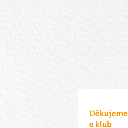
Děkujeme 
o klub