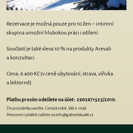
Rezervace je možná pouze pro 10 žen – intimní
skupina umožní hlubokou práci i sdílení.
Součástí je také sleva 10 % na produkty Arevali
a konzultaci.
Cena: 6 400 Kč (v ceně ubytování, strava, vířivka
a lektorné).
Platbu prosím odešlete na účet: 2902671523/2010.
Do poznámky uveďte: Cesta k sobě, Váš e-mail.
Potvrzení o platbě zašlete na info@gabrielatuatti.cz.