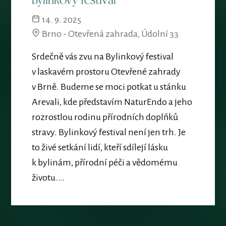
Bylinkový festival
14. 9. 2025
Brno - Otevřená zahrada, Údolní 33
Srdečně vás zvu na Bylinkový festival
v laskavém prostoru Otevřené zahrady
v Brně. Budeme se moci potkat u stánku
Arevali, kde představím NaturEndo a jeho
rozrostlou rodinu přírodních doplňků
stravy. Bylinkový festival není jen trh. Je
to živé setkání lidí, kteří sdílejí lásku
k bylinám, přírodní péči a vědomému
životu.…