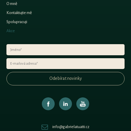
O mně
Kontaktujte mě
Spolupracuji
Akce
Odebírat novinky
info@gabrielatuatti.cz