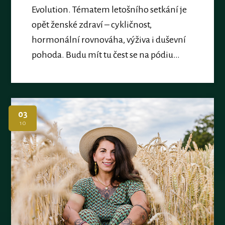
Evolution. Tématem letošního setkání je
opět ženské zdraví – cykličnost,
hormonální rovnováha, výživa i duševní
pohoda. Budu mít tu čest se na pódiu…
03
10