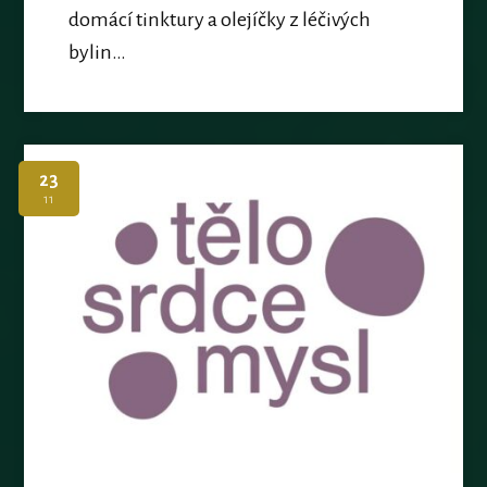
domácí tinktury a olejíčky z léčivých
bylin…
23
11