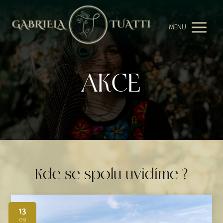
MENU
akce
Kde se spolu uvidíme ?
13
09