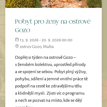
Pobyt pro ženy na ostrově
Gozo
13. 9. 2026 - 20. 9. 2026 00:00
ostrov Gozo, Malta
Dopřej si týden na ostrově Gozo –
v ženském kolektivu, uprostřed přírody
a ve spojení se sebou. Pobyt plný výživy,
pohybu, sdílení a jemné vnitřní práce tě
podpoří na cestě ke zdravějšímu tělu
a klidnější mysli. Zjisti víc o programu
a nech se pozvat na místo, kde se dějí