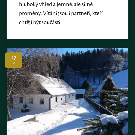
hluboký vhled a jemné, ale silné
proměny. Vítáni jsou i partneři, kteří
chtějí být součásti.
27
02