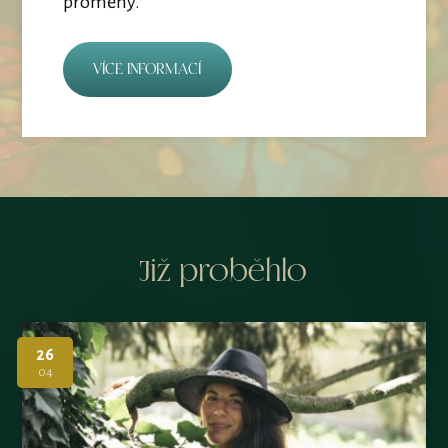
proměny.
Více informací
Již proběhlo
26
04