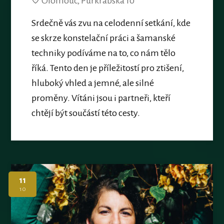
Olomouc, Purkrabská 10
Srdečně vás zvu na celodenní setkání, kde
se skrze konstelační práci a šamanské
techniky podíváme na to, co nám tělo
říká. Tento den je příležitostí pro ztišení,
hluboký vhled a jemné, ale silné
proměny. Vítáni jsou i partneři, kteří
chtějí být součástí této cesty.
11
10