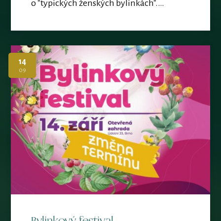
o "typických ženských bylinkách".…
14
09