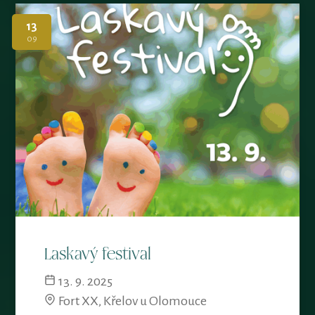
13
09
Laskavý festival
13. 9. 2025
Fort XX, Křelov u Olomouce