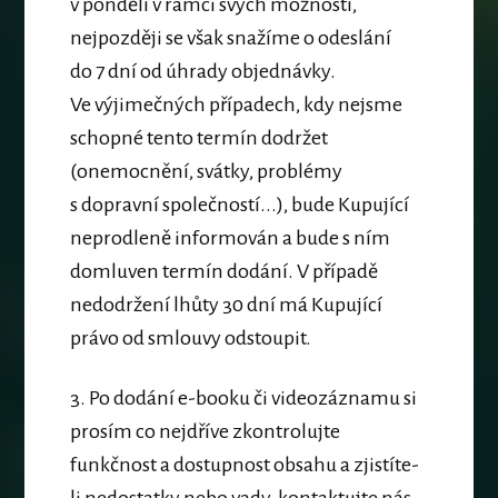
v pondělí v rámci svých možností,
nejpozději se však snažíme o odeslání
do 7 dní od úhrady objednávky.
Ve výjimečných případech, kdy nejsme
schopné tento termín dodržet
(onemocnění, svátky, problémy
s dopravní společností...), bude Kupující
neprodleně informován a bude s ním
domluven termín dodání. V případě
nedodržení lhůty 30 dní má Kupující
právo od smlouvy odstoupit.
3. Po dodání e-booku či videozáznamu si
prosím co nejdříve zkontrolujte
funkčnost a dostupnost obsahu a zjistíte-