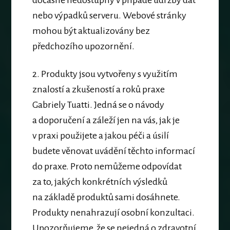
dočasně nedostupný v případě údržby dat
nebo výpadků serveru. Webové stránky
mohou být aktualizovány bez
předchozího upozornění.
2. Produkty jsou vytvořeny s využitím
znalostí a zkušeností a roků praxe
Gabriely Tuatti. Jedná se o návody
a doporučení a záleží jen na vás, jak je
v praxi použijete a jakou péči a úsilí
budete věnovat uvádění těchto informací
do praxe. Proto nemůžeme odpovídat
za to, jakých konkrétních výsledků
na základě produktů sami dosáhnete.
Produkty nenahrazují osobní konzultaci.
Upozorňujeme, že se nejedná o zdravotní