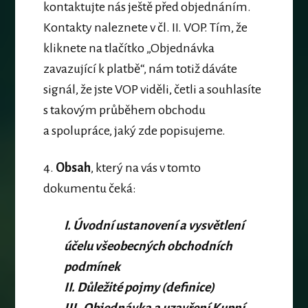
kontaktujte nás ještě před objednáním
.
Kontakty naleznete v čl. II. VOP. Tím, že
kliknete na tlačítko „
Objednávka
zavazující k platbě
“, nám totiž dáváte
signál, že jste VOP viděli, četli a souhlasíte
s takovým průběhem obchodu
a spolupráce, jaký zde popisujeme.
4.
Obsah
, který na vás v tomto
dokumentu čeká:
I. Úvodní ustanovení a vysvětlení
účelu všeobecných obchodních
podmínek
II. Důležité pojmy (definice)