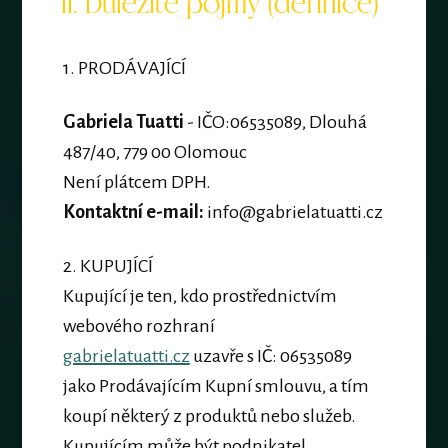
II. Důležité pojmy (definice)
1. PRODÁVAJÍCÍ
Gabriela Tuatti
- IČO:06535089, Dlouhá
487/40, 779 00 Olomouc
Není plátcem DPH.
Kontaktní e-mail:
info@gabrielatuatti.cz
2.
KUPUJÍCÍ
Kupující je ten, kdo prostřednictvím
webového rozhraní
gabrielatuatti.cz
uzavře s IČ: 06535089
jako Prodávajícím Kupní smlouvu, a tím
koupí některý z produktů nebo služeb.
Kupujícím může být podnikatel