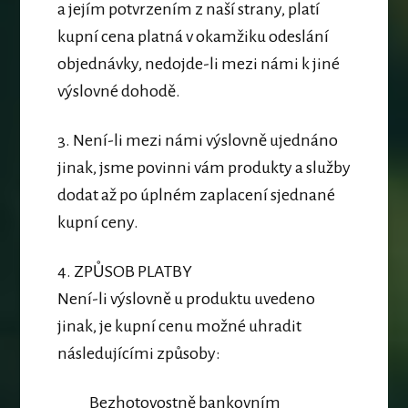
a jejím potvrzením z naší strany, platí
kupní cena platná v okamžiku odeslání
objednávky, nedojde-li mezi námi k jiné
výslovné dohodě.
3. Není-li mezi námi výslovně ujednáno
jinak, jsme povinni vám produkty a služby
dodat až po úplném zaplacení sjednané
kupní ceny.
4.
ZPŮSOB PLATBY
Není-li výslovně u produktu uvedeno
jinak, je kupní cenu možné uhradit
následujícími způsoby:
Bezhotovostně bankovním