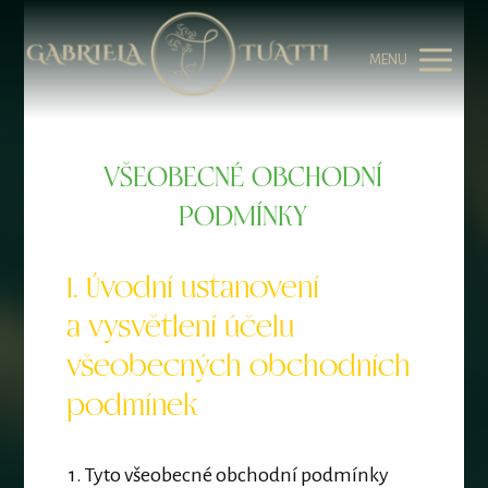
MENU
VŠEOBECNÉ OBCHODNÍ
PODMÍNKY
I. Úvodní ustanovení
a vysvětlení účelu
všeobecných obchodních
podmínek
1. Tyto všeobecné obchodní podmínky