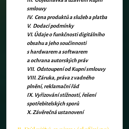
III.
Objednávka a uzavření Kupní
smlouvy
IV.
Cena produktů a služeb a platba
V.
Dodací podmínky
VI. Údaje o funkčnosti digitálního
obsahu a jeho součinnosti
s hardwarem a softwarem
a ochrana autorských práv
VII.
Odstoupení od Kupní smlouvy
VIII. Záruka, práva z vadného
plnění, reklamační řád
IX. Vyřizování stížností, řešení
spotřebitelských sporů
X. Závěrečná ustanovení