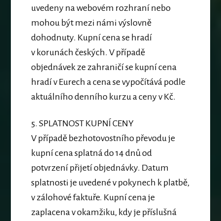
uvedeny na webovém rozhraní nebo
mohou být mezi námi výslovně
dohodnuty. Kupní cena se hradí
v korunách českých
.
V případě
objednávek ze zahraničí se kupní cena
hradí v Eurech a cena se vypočítává podle
aktuálního denního kurzu a ceny v Kč.
5.
SPLATNOST KUPNÍ CENY
V případě bezhotovostního převodu je
kupní cena splatná do 14
dnů
od
potvrzení přijetí objednávky. Datum
splatnosti je uvedené v pokynech k platbě,
v zálohové faktuře.
Kupní cena je
zaplacena v okamžiku, kdy je příslušná