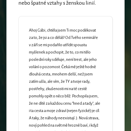
nebo špatné vztahy s ženskou linií.
Ahoj Gábi, chtěla jsem Ti moc poděkovat
za to, že jsi a co děláš! Od Tvého semináře
v září se mi podařilo utřídit spoustu
myšlenek a pochopit, že to, co mi tělo
poslední roky sděluje, není trest, ale jeho
volání o pozornost. Čeká mě ještě hodně
dlouhá cesta, mnohem delší, než jsem
zatím ušla, ale vím, že TY a tvoje rady,
postřehy, zkušenosti mi na té cestě
pomohly opět o něco blíž. Pochopila jsem,
že ne dítě za každou cenu "hned a tady", ale
i ta cesta a moje zdraví (nejen fyzické) je cíl.
A taky, že náhody neexistují :). Nová strava,
nový pohled na svět mě hrozně baví, i když