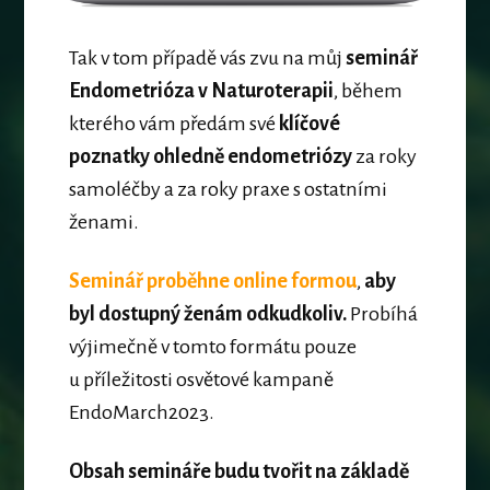
Tak v tom případě vás zvu na můj
seminář
Endometrióza v Naturoterapii
, během
kterého vám předám své
klíčové
poznatky ohledně endometriózy
za roky
samoléčby a za roky praxe s ostatními
ženami.
Seminář proběhne online formou
,
aby
byl dostupný ženám odkudkoliv.
Probíhá
výjimečně v tomto formátu pouze
u příležitosti osvětové kampaně
EndoMarch2023.
Obsah semináře budu tvořit na základě