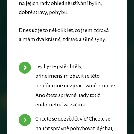
na jejich rady ohledně užívání bylin,
dobré stravy, pohybu.
Dnes
už je to několik let, co jsem zdravá
a mám dva krásné, zdravé a silné syny.
I vy byste jistě chtěly,
přinejmenším zbavit se této
nepříjemné nezpracované emoce?
Ano čtete správně, tady totiž
endometrióza začíná.
Chcete se dozvědět víc? Chcete se
naučit správně pohybovat, dýchat,