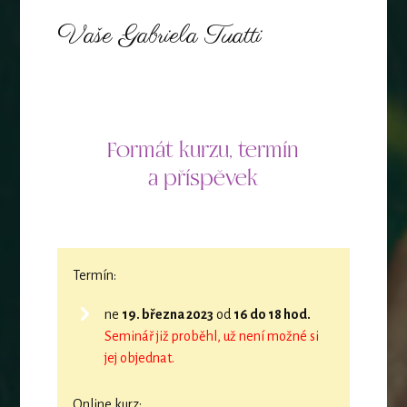
Vaše Gabriela Tuatti
Formát kurzu, termín
a příspěvek
Termín:
ne
19. března 2023
od
16 do 18 hod.
Seminář již proběhl, už není možné si
jej objednat.
Online kurz: