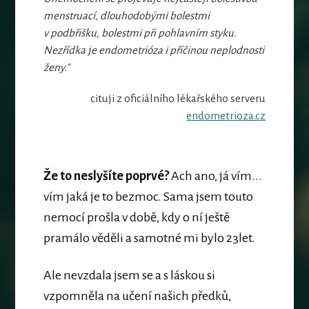
menstruací, dlouhodobými bolestmi
v podbřišku, bolestmi při pohlavním styku.
Nezřídka je endometrióza i příčinou neplodnosti
ženy."
cituji z oficiálního lékařského serveru
endometrioza.cz
Že to neslyšíte poprvé?
Ach ano, já vím...
vím jaká je to bezmoc. Sama jsem touto
nemocí prošla v době, kdy o ní ještě
pramálo věděli a samotné mi bylo 23let.
Ale nevzdala jsem se a s láskou si
vzpomněla na učení našich předků,