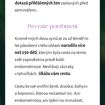
dotazů přihlášených žen
zaslaných před
seminářem
.
Pro vaše povzbuzení
Kromě mých dvou synů se za už téměř 10
let působení v této oblasti
narodilo více
než 250 dětí
, kterým byla cesta na tento
svět zapovězena právě kvůli
endometrioze. Neslibuji zázraky
v lahvičkách.
Ukážu vám cestu.
Cestu ke své vnitřní ženě, divošce, bohyni
a bojovnici, kterou nezastaví nic. Ani
endometrióza, ani lpění na minulosti,