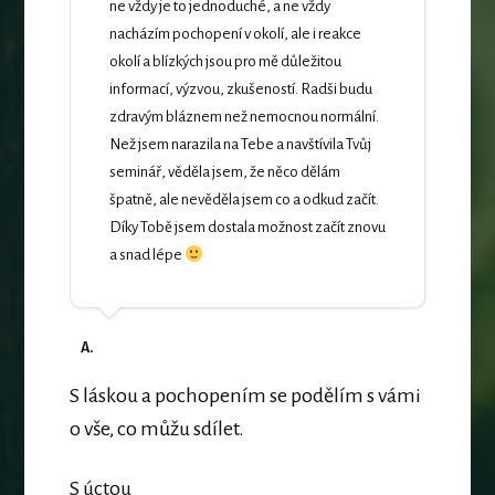
ne vždy je to jednoduché, a ne vždy
nacházím pochopení v okolí, ale i reakce
okolí a blízkých jsou pro mě důležitou
informací, výzvou, zkušeností. Radši budu
zdravým bláznem než nemocnou normální.
Než jsem narazila na Tebe a navštívila Tvůj
seminář, věděla jsem, že něco dělám
špatně, ale nevěděla jsem co a odkud začít.
Díky Tobě jsem dostala možnost začít znovu
a snad lépe
A.
S láskou a pochopením se podělím s vámi
o vše, co můžu sdílet.
S úctou