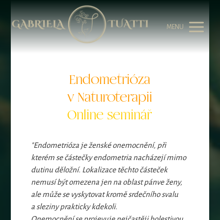
MENU
Endometrióza
v Naturoterapii
Online seminář
"Endometrióza je ženské onemocnění, při
kterém se částečky endometria nacházejí mimo
dutinu děložní. Lokalizace těchto částeček
nemusí být omezena jen na oblast pánve ženy,
ale může se vyskytovat kromě srdečního svalu
a sleziny prakticky kdekoli.
Onemocnění se projevuje nejčastěji bolestivou