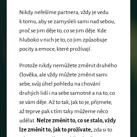
Nikdy neřešíme partnera, vždy je vedu
k tomu, aby se zamysleli sami nad sebou,
proč se jim děje to, co se jim děje. Kde
hluboko v nich je to, co jim způsobuje
pocity a emoce, které prožívají.
Protože nikdy nemůžete změnit druhého
člověka, ale vždy můžete změnit sami
sebe, svůj úhel pohledu na chování
druhých lidí i na sebe samotné a na to, co
se vám děje. Až to tak, jak to je, přijmete,
až teprve pak s tím taky můžeme něco
udělat.
Nelze změnit to, co se stalo, vždy
lze změnit to, jak to prožívate,
zda si to