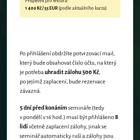
Příspěvek pro lektora:
1 400 Kč / 55 EUR
(podle aktuálního kurzu)
Po přihlášení obdržíte potvrzovací mail,
který bude obsahovat číslo účtu, na který
je potřeba
uhradit zálohu 500 Kč
,
po jejímž zaplacení, bude rezervace
závazná.
5 dní před konáním
semináře (tedy
v pondělí v 16 hod.) musí být přihlášeno
8
lidí
včetně zaplacení zálohy, jinak se
seminář automaticky ruší a zálohy jsou