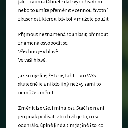
jako trauma táhnete dál svým životem,
nebo to umíte přeměnit v cennou životní
zkušenost, kterou kdykoliv můžete použít.
Přijmout neznamená souhlasit, přijmout
znamená osvobodit se.
Všechno je v hlavě.
Ve vaší hlavě.
Jak si myslíte, že to je, tak to pro VÁS
skutečně je a nikdo jiný než vy sami to
nemůže změnit.
Změnit lze vše, i minulost. Stačí se na ni
jen jinak podívat, v tu chvíli je to, co se
odehrálo, úplně jiné a tím je jiné i to, co