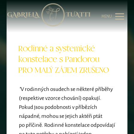
MENU
Rodinné a systemické
konstelace s Pandorou
PRO MALÝ ZÁJEM ZRUŠENO
"
V rodinných osudech se některé příběhy
(respektive vzorce chování) opakují.
Pokud jsou podobnosti v příbězích
nápadné, mohou se jejich aktéři ptát
po příčině. Rodinné konstelace odpovídají