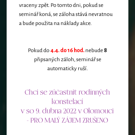
vraceny zpět. Po tomto dni, pokud se
seminář koná, se záloha stává nevratnou
a bude použita na náklady akce.
Pokud do
4.4. do 16 hod.
nebude
8
připsaných záloh, seminář se
automaticky ruší.
Chci se zúčastnit rodinných
konstelací
v so 9. dubna 2022 v Olomouci
- PRO MALÝ ZÁJEM ZRUŠENO