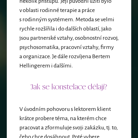
několik přístupů. Její původní užití bylo
v oblasti rodinné terapie a práce
s rodinným systémem. Metoda se velmi
rychle rozšířila i do dalších oblastí, jako
jsou partnerské vztahy, osobnostní rozvoj,
psychosomatika, pracovní vztahy, firmy
a organizace. Je dále rozvíjena Bertem
Hellingerem i dalšími.
Jak se konstelace dělají?
V úvodním pohovoru s lektorem klient
krátce probere téma, na kterém chce
pracovat a zformuluje svoji zakázku, tj. to,
čeho chce dosáhnout. Poté vybere