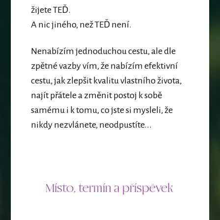
žijete TEĎ.
A nic jiného, než TEĎ není.
Nenabízím jednoduchou cestu, ale dle
zpětné vazby vím, že nabízím efektivní
cestu, jak zlepšit kvalitu vlastního života,
najít přátele a změnit postoj k sobě
samému i k tomu, co jste si mysleli, že
nikdy nezvlánete, neodpustíte...
Místo, termín a příspěvek