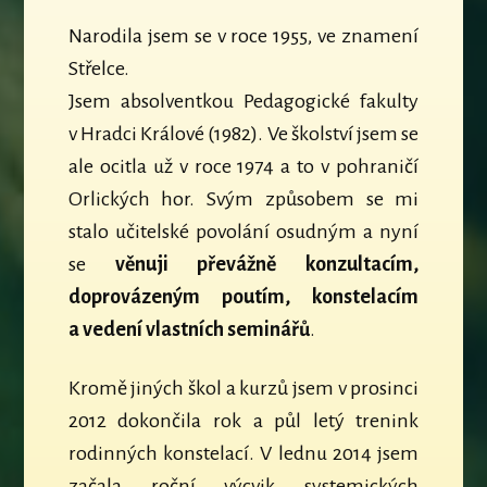
Narodila jsem se v roce 1955, ve znamení
Střelce.
Jsem absolventkou Pedagogické fakulty
v Hradci Králové (1982). Ve školství jsem se
ale ocitla už v roce 1974 a to v pohraničí
Orlických hor. Svým způsobem se mi
stalo učitelské povolání osudným a nyní
se
věnuji převážně konzultacím,
doprovázeným poutím, konstelacím
a vedení vlastních seminářů
.
Kromě jiných škol a kurzů jsem v prosinci
2012 dokončila rok a půl letý trenink
rodinných konstelací. V lednu 2014 jsem
začala roční výcvik systemických