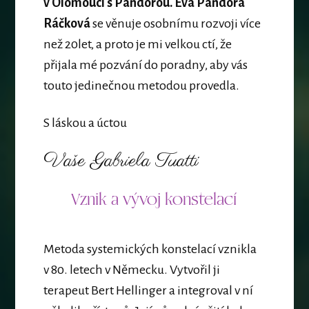
v Olomouci s Pandorou. Eva Pandora
Ráčková
se věnuje osobnímu rozvoji více
než 20let, a proto je mi velkou ctí, že
přijala mé pozvání do poradny, aby vás
touto jedinečnou metodou provedla.
S láskou a úctou
Vaše Gabriela Tuatti
Vznik a vývoj konstelací
Metoda systemických konstelací vznikla
v 80. letech v Německu. Vytvořil ji
terapeut Bert Hellinger a integroval v ní