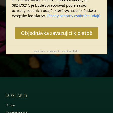
08247021), je bude zpracovávat podle zásad
ochrany osobních údajů, které vycházejí z české a
evropské legislativy.
Zásady ochrany osobních údajů
Objednávka zavazující k platbě
Vytvořeno v prodejním systému
FAPI
.
KONTAKTY
O mně