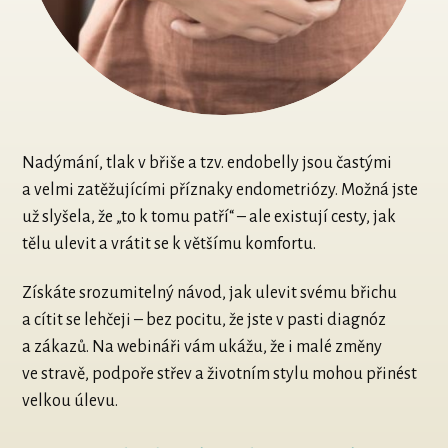
Nadýmání, tlak v břiše a tzv. endobelly jsou častými
a velmi zatěžujícími příznaky endometriózy. Možná jste
už slyšela, že „to k tomu patří“ – ale existují cesty, jak
tělu ulevit a vrátit se k většímu komfortu.
Získáte srozumitelný návod, jak ulevit svému břichu
a cítit se lehčeji – bez pocitu, že jste v pasti diagnóz
a zákazů. Na webináři vám ukážu, že i malé změny
ve stravě, podpoře střev a životním stylu mohou přinést
velkou úlevu.