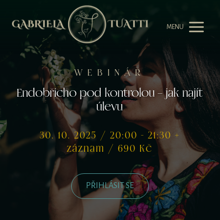
MENU
WEBINÁŘ
Endobřicho pod kontrolou – jak najít
úlevu
30. 10. 2025 / 20:00 - 21:30 +
záznam / 690 Kč
PŘIHLÁSIT SE