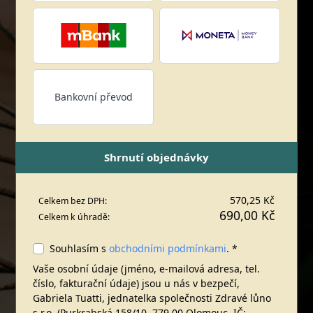
Bankovní převod
Shrnutí objednávky
570,25 Kč
Celkem bez DPH:
690,00 Kč
Celkem k úhradě:
Souhlasím s
obchodními podmínkami
. *
Vaše osobní údaje (jméno, e-mailová adresa, tel.
číslo, fakturační údaje) jsou u nás v bezpečí,
Gabriela Tuatti, jednatelka společnosti Zdravé lůno
s.r.o. (Purkrabská 158/10, 779 00 Olomouc, IČ: