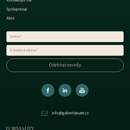
Kontaktujte mě
Spolupracuji
Akce
Odebírat novinky
info@gabrielatuatti.cz
FORMALITY