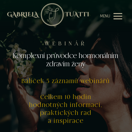
MENU
WEBINÁŘ
Komplexní průvodce hormonálním
zdravím ženy
Balíček 5 záznamů webinářů
Celkem 10 hodin
hodnotných informací,
praktických rad
a inspirace