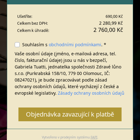
Ušetříte:
690,00 Kč
2 280,99 Kč
Celkem bez DPH:
2 760,00 Kč
Celkem k úhradě:
Souhlasím s
obchodními podmínkami
. *
Vaše osobní údaje (jméno, e-mailová adresa, tel.
číslo, fakturační údaje) jsou u nás v bezpečí,
Gabriela Tuatti, jednatelka společnosti Zdravé lůno
s.r.o. (Purkrabská 158/10, 779 00 Olomouc, IČ:
08247021), je bude zpracovávat podle zásad
ochrany osobních údajů, které vycházejí z české a
evropské legislativy.
Zásady ochrany osobních údajů
Objednávka zavazující k platbě
Vytvořeno v prodejním systému
FAPI
.