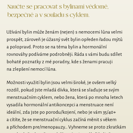
Naučte se pracovat s bylinami vědomě,
bezpečně a v souladu s cyklem.
Užívání bylin může ženám (nejen) s nemocemi lůna velmi
prospět, zároveň je úžasný svět bylin opředen řadou mýtů
a polopravd. Proto se na téma bylin a hormonální
rovnováhy podíváme podrobněji. Ráda s vámi budu sdílet
bohaté poznatky z mé poradny, kde s ženami pracuji
na zlepšení nemocí lůna.
Možnosti využití bylin jsou velmi široké, je ovšem velký
rozdíl, pokud jste mladá dívka, která se slaďuje se svým
menstruačním cyklem, nebo žena, která po mnoha letech
vysadila hormonální antikoncepci a menstruace není
ideální, zda jste po porodu/kojení, nebo je vám 35/40+
a cítíte, že se menstruační cyklus začíná měnit s věkem
a příchodem pre/menopauzy... Vyhneme se proto zkratkám