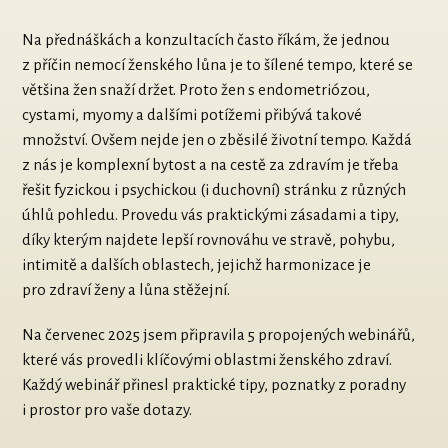
Na přednáškách a konzultacích často říkám, že jednou
z příčin nemocí ženského lůna je to šílené tempo, které se
většina žen snaží držet. Proto žen s endometriózou,
cystami, myomy a dalšími potížemi přibývá takové
množství. Ovšem nejde jen o zběsilé životní tempo. Každá
z nás je komplexní bytost a na cestě za zdravím je třeba
řešit fyzickou i psychickou (i duchovní) stránku z různých
úhlů pohledu. Provedu vás praktickými zásadami a tipy,
díky kterým najdete lepší rovnováhu ve stravě, pohybu,
intimitě a dalších oblastech, jejichž harmonizace je
pro zdraví ženy a lůna stěžejní.
Na červenec 2025 jsem připravila 5 propojených webinářů,
které vás provedli klíčovými oblastmi ženského zdraví.
Každý webinář přinesl praktické tipy, poznatky z poradny
i prostor pro vaše dotazy.