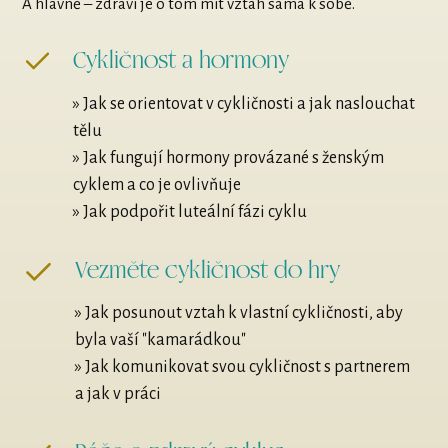
A hlavně – zdraví je o tom mít vztah sama k sobě.
Cykličnost a hormony
» Jak se orientovat v cykličnosti a jak naslouchat
tělu
» Jak fungují hormony provázané s ženským
cyklem a co je ovlivňuje
» Jak podpořit luteální fázi cyklu
Vezměte cykličnost do hry
» Jak posunout vztah k vlastní cykličnosti, aby
byla vaší "kamarádkou"
» Jak komunikovat svou cykličnost s partnerem
a jak v práci