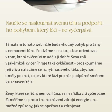
Naučte se naslouchat svému tělu a podpořit
ho pohybem, který léčí – ne vyčerpává.
Tématem tohoto webináře bude vhodný pohyb pro ženy
s nemocemi lůna. Podíváme se na to, jak se orientovat
v tom, která cvičení vám udělají dobře. Svou roli
v jakémkoli cvičení hraje také cykličnost - prozkoumáme
její vliv a naladíme se na rytmus svého těla, abychom
uměly poznat, co je v které fázi pro nás podpůrné směrem
k uzdravení těla.
Ženy, které se léčí s nemocí lůna, se nezřídka cítí vyčerpané.
Zaměříme se proto i na nacházení zdrojů energie a na
možné způsoby, jak se opečovat a zdrojovat.