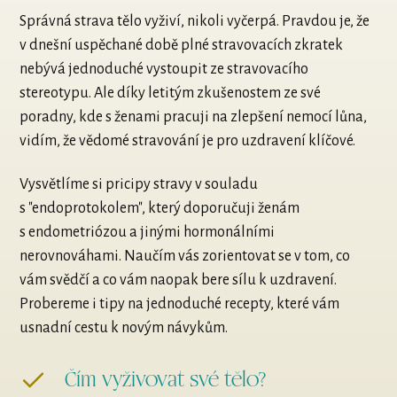
Správná strava tělo vyživí, nikoli vyčerpá. Pravdou je, že
v dnešní uspěchané době plné stravovacích zkratek
nebývá jednoduché vystoupit ze stravovacího
stereotypu. Ale díky letitým zkušenostem ze své
poradny, kde s ženami pracuji na zlepšení nemocí lůna,
vidím, že vědomé stravování je pro uzdravení klíčové.
Vysvětlíme si pricipy stravy v souladu
s "endoprotokolem", který doporučuji ženám
s endometriózou a jinými hormonálními
nerovnováhami. Naučím vás zorientovat se v tom, co
vám svědčí a co vám naopak bere sílu k uzdravení.
Probereme i tipy na jednoduché recepty, které vám
usnadní cestu k novým návykům.
Čím vyživovat své tělo?