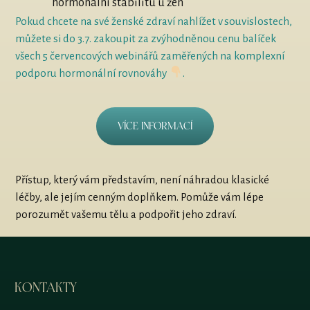
hormonální stabilitu u žen
Pokud chcete na své ženské zdraví nahlížet v souvislostech,
můžete si do 3.7. zakoupit za zvýhodněnou cenu balíček
všech 5 červencových webinářů zaměřených na komplexní
podporu hormonální rovnováhy
.
Více informací
Přístup, který vám představím, není náhradou klasické
léčby, ale jejím cenným doplňkem. Pomůže vám lépe
porozumět vašemu tělu a podpořit jeho zdraví.
KONTAKTY