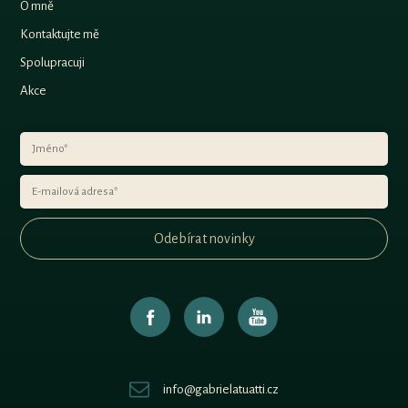
O mně
Kontaktujte mě
Spolupracuji
Akce
Odebírat novinky
info@gabrielatuatti.cz