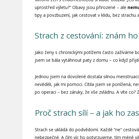
uprostřed výletu?“ Obavy jsou přirozené – ale
nemu
tipy a povzbuzení, jak cestovat v klidu, bez strachu 
Strach z cestování: znám h
Jako ženy s chronickými potížemi často zažíváme bo
jsem se bála vytáhnout paty z domu – co když přijd
Jednou jsem na dovolené dostala silnou menstruaci,
nevěděli, jak mi pomoci. Cítila jsem se ponížená, n
po operaci – bez záruky, že vše zvládnu. A víte co? Zv
Proč strach sílí – a jak ho zas
Strach se ukládá do podvědomí. Každé “ne” cestován
nebezpečné. A čím víc ho potvrzujeme, tím méně vě