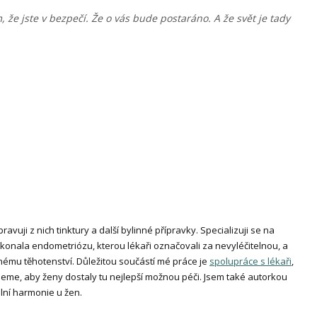
, že jste v bezpečí. Že o vás bude postaráno. A že svět je tady
pravuji z nich tinktury a další bylinné přípravky. Specializuji se na
onala endometriózu, kterou lékaři označovali za nevyléčitelnou, a
ému těhotenství. Důležitou součástí mé práce je
spolupráce s lékaři
,
jeme, aby ženy dostaly tu nejlepší možnou péči. Jsem také autorkou
ní harmonie u žen.