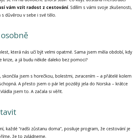
sí vám vzít radost z cestování
. Sdílím s vámi svoje zkušenosti,
a s důvěrou v sebe i své tělo.
o osobně
lest, která nás učí být velmi opatrné. Sama jsem měla období, kdy
e krize, a já budu někde daleko bez pomoci?
 skončila jsem s horečkou, bolestmi, zvracením – a přátelé kolem
eschopná. A přesto jsem o pár let později jela do Norska – krátce
ládla jsem to. A začala si věřit.
tavit
í, každé “radši zůstanu doma”, posiluje program, že cestování je
říme, že to zvládneme.