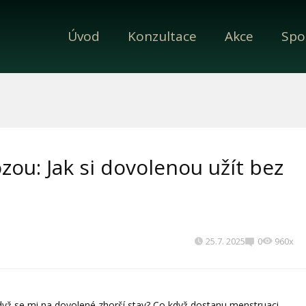
Úvod
Konzultace
Akce
Spo
ou: Jak si dovolenou užít bez
25.7. 2025
0
960x
yž se mi na dovolené zhorší stav? Co když dostanu menstruaci