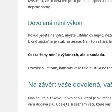
Myslím si, že to dělá ten pocit přijetí, bezpečí a že
nejsme samy.
Dovolená není výkon
Pokud jedete na výlet, abyste „stihla“ co nejvíc, n
klidně zůstaňte jen tak na terase. Není to selhání. Je
Cesta ženy není o výkonech, ale o souladu.
Dovolte si jet tam, kam vás vaše tělo pustí. A ne ta
Na závěr: vaše dovolená, vaš
Naplánujte si takovou dovolenou, která je skutečně 
vám dodává sílu. Udělejte si seznam věcí, které vás p