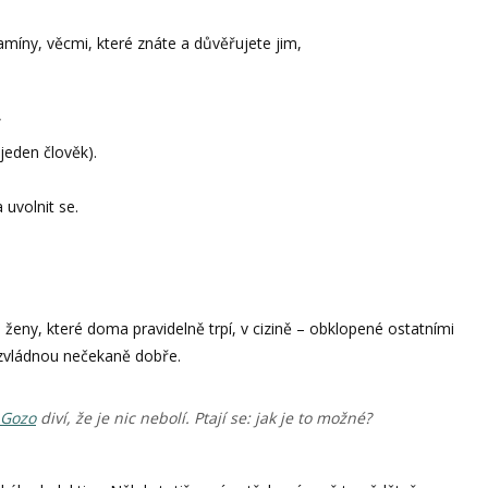
tamíny, věcmi, které znáte a důvěřujete jim,
,
 jeden člověk).
uvolnit se.
eny, které doma pravidelně trpí, v cizině – obklopené ostatními
i zvládnou nečekaně dobře.
Gozo
diví, že je nic nebolí. Ptají se: jak je to možné?