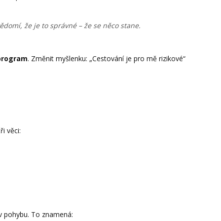
ědomí, že je to správné – že se něco stane.
 program
. Změnit myšlenku: „Cestování je pro mě rizikové“
i věci:
r v pohybu. To znamená: