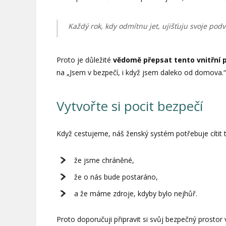
Každý rok, kdy odmítnu jet, ujišťuju svoje podv
Proto je důležité
vědomě přepsat tento vnitřní
na „Jsem v bezpečí, i když jsem daleko od domova.“
Vytvořte si pocit bezpečí
Když cestujeme, náš ženský systém potřebuje cítit tř
že jsme chráněné,
že o nás bude postaráno,
a že máme zdroje, kdyby bylo nejhůř.
Proto doporučuji připravit si svůj bezpečný prosto