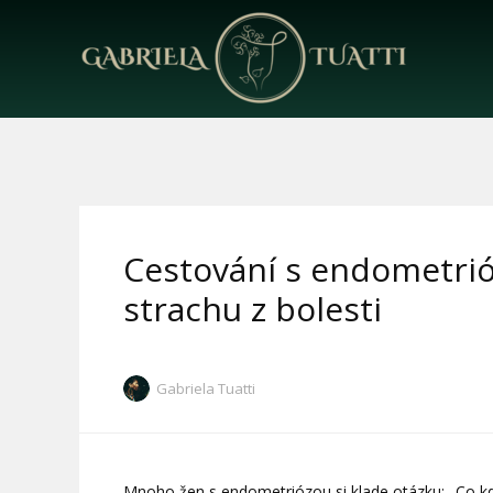
Cestování s endometrióz
strachu z bolesti
Gabriela Tuatti
Mnoho žen s endometriózou si klade otázku: „Co kd