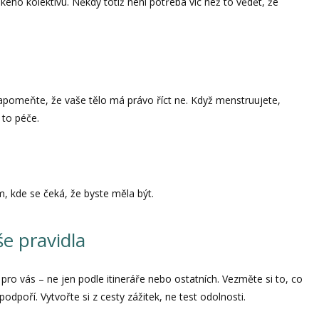
nského kolektivu. Někdy totiž není potřeba víc než to vědět, že
ezapomeňte, že vaše tělo má právo říct ne. Když menstruujete,
 to péče.
m, kde se čeká, že byste měla být.
e pravidla
pro vás – ne jen podle itineráře nebo ostatních. Vezměte si to, co
odpoří. Vytvořte si z cesty zážitek, ne test odolnosti.