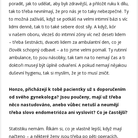
poradit, jak to udělat, aby byli zdravější, a přiložit ruku k dílu,
tak to třeba nevnímají, že pro nás je to taky nebezpečné. Ty
to možná zažíváš, když se potkáš na velmi intimní bázi s víc
lidmi denně, tak ti to také sebere dost síly. A když, kór
v našem oboru, vlezeš do intimní zóny víc než deseti lidem
– třeba šestnácti, dvaceti lidem za ambulantní den, co je
člověk schopný odbavit – a to jsme velmi pomalí. Ty rutinní
ambulance, to jsou násobky, tak tam na to nemají čas a ti
doktoři musejí být úplně odvaření. A pokud nemají nějakou
duševní hygienu, tak si myslím, že je to musí zničit.
Honzo, přicházejí k tobě pacientky už s doporučením
od svého gynekologa? Jsou poučeny, mají už třeba
něco nastudováno, anebo vůbec netuší a neumějí
třeba slovo endometrióza ani vyslovit? Co je častější?
Statistiku nemám. Říkám si, co je vlastně lepší, když mají
načteno – a některé ženy jsou třeba po pěti operacích,