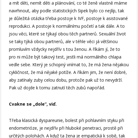
a mít děti, nemít děti a plánování, co té ženě vlastně máme
navrhnout, aby podle statistických šipek bylo co nejlíp, tak
je důležitá otázka třeba postoje k IVF, postoje k asistované
reprodukci. A postoje k normálnímu početí a tak dále. A to
jsou věci, které se týkají obou těch partnerů. Sexuální život
se taky týká obou partnerů, ale v téhle věci já většinou
promluvím vždycky nejdřív s tou ženou. A říkám jí, že to
pro ni může být takový test, jestli má normálního chlapa
vedle sebe. Který je schopný vnímat to, že má žena nějakou
cykličnost, že má nějaké potíže. A říkám jim, že není dobré,
aby zatínaly zuby celou dobu, protože pak už to nevydrží.
Pak už dojde k tomu zatnutí těch zubů napořád.
Cvakne se „dole“, viď.
Třeba klasická dyspareunie, bolest při pohlavním styku při
endometrióze, je nejdřív při hluboké penetraci, prostě při
určitých polohách. A když ta žena je empatická k sobě, tak