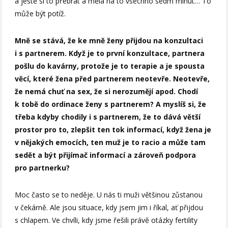
a ještě si to přebrat a měla na to všechno sedm minut… To
může být potíž.
Mně se stává, že ke mně ženy přijdou na konzultaci
i s partnerem. Když je to první konzultace, partnera
pošlu do kavárny, protože je to terapie a je spousta
věcí, které žena před partnerem neotevře. Neotevře,
že nemá chuť na sex, že si nerozumějí apod. Chodí
k tobě do ordinace ženy s partnerem? A myslíš si, že
třeba kdyby chodily i s partnerem, že to dává větší
prostor pro to, zlepšit ten tok informací, když žena je
v nějakých emocích, ten muž je to racio a může tam
sedět a být přijímač informací a zároveň podpora
pro partnerku?
Moc často se to neděje. U nás ti muži většinou zůstanou
v čekárně. Ale jsou situace, kdy jsem jim i říkal, ať přijdou
s chlapem. Ve chvíli, kdy jsme řešili právě otázky fertility