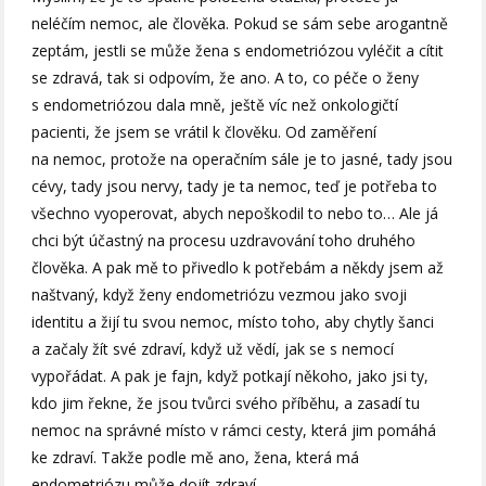
neléčím nemoc, ale člověka. Pokud se sám sebe arogantně
zeptám, jestli se může žena s endometriózou vyléčit a cítit
se zdravá, tak si odpovím, že ano. A to, co péče o ženy
s endometriózou dala mně, ještě víc než onkologičtí
pacienti, že jsem se vrátil k člověku. Od zaměření
na nemoc, protože na operačním sále je to jasné, tady jsou
cévy, tady jsou nervy, tady je ta nemoc, teď je potřeba to
všechno vyoperovat, abych nepoškodil to nebo to… Ale já
chci být účastný na procesu uzdravování toho druhého
člověka. A pak mě to přivedlo k potřebám a někdy jsem až
naštvaný, když ženy endometriózu vezmou jako svoji
identitu a žijí tu svou nemoc, místo toho, aby chytly šanci
a začaly žít své zdraví, když už vědí, jak se s nemocí
vypořádat. A pak je fajn, když potkají někoho, jako jsi ty,
kdo jim řekne, že jsou tvůrci svého příběhu, a zasadí tu
nemoc na správné místo v rámci cesty, která jim pomáhá
ke zdraví. Takže podle mě ano, žena, která má
endometriózu může dojít zdraví.