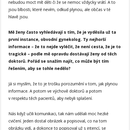
nebudou moct mít děti či že se nemoc vždycky vrátí. A to
jsou blbosti, které nevím, odkud plynou, ale občas v té
hlavě jsou.
Mě ženy často vyhledávají s tím, že je vyděsila už ta
první instance, obvodní gynekolog. Ty nejhorší
informace – že to nejde vyléčit, že není cesta, že je to
tragické – podle mě opravdu dostávají ženy od těch
doktorů. Pořád se snažím najít, co může být tím
řešením, aby se tohle nedělo?
Já si myslím, že to je trošku porozumění v tom, jak plynou
informace. A potom ve výchově doktorů a potom
v respektu těch pacientů, aby nebyli splašení.
Nás když učili komunikaci, tak nám udělali moc hezké
cvičení. Jeden dostal obrázek a popisoval, co na tom
obrázku vidí, a dokonce to popisoval už s intencí, se