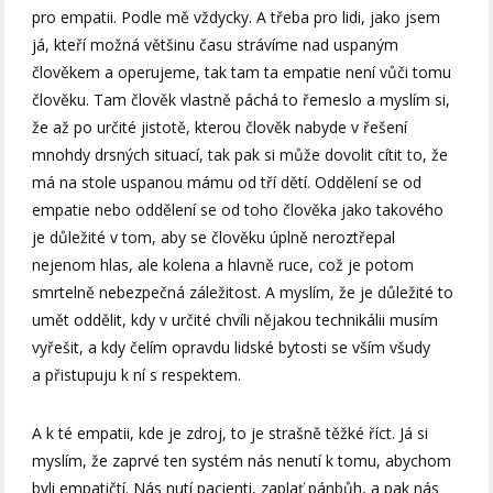
pro empatii. Podle mě vždycky. A třeba pro lidi, jako jsem
já, kteří možná většinu času strávíme nad uspaným
člověkem a operujeme, tak tam ta empatie není vůči tomu
člověku. Tam člověk vlastně páchá to řemeslo a myslím si,
že až po určité jistotě, kterou člověk nabyde v řešení
mnohdy drsných situací, tak pak si může dovolit cítit to, že
má na stole uspanou mámu od tří dětí. Oddělení se od
empatie nebo oddělení se od toho člověka jako takového
je důležité v tom, aby se člověku úplně neroztřepal
nejenom hlas, ale kolena a hlavně ruce, což je potom
smrtelně nebezpečná záležitost. A myslím, že je důležité to
umět oddělit, kdy v určité chvíli nějakou technikálii musím
vyřešit, a kdy čelím opravdu lidské bytosti se vším všudy
a přistupuju k ní s respektem.
A k té empatii, kde je zdroj, to je strašně těžké říct. Já si
myslím, že zaprvé ten systém nás nenutí k tomu, abychom
byli empatičtí. Nás nutí pacienti, zaplať pánbůh, a pak nás