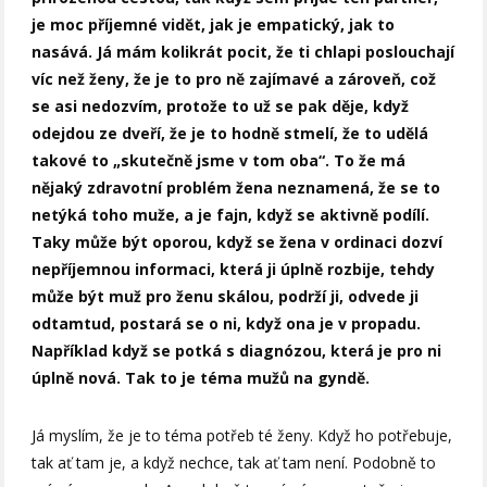
je moc příjemné vidět, jak je empatický, jak to
nasává. Já mám kolikrát pocit, že ti chlapi poslouchají
víc než ženy, že je to pro ně zajímavé a zároveň, což
se asi nedozvím, protože to už se pak děje, když
odejdou ze dveří, že je to hodně stmelí, že to udělá
takové to „skutečně jsme v tom oba“. To že má
nějaký zdravotní problém žena neznamená, že se to
netýká toho muže, a je fajn, když se aktivně podílí.
Taky může být oporou, když se žena v ordinaci dozví
nepříjemnou informaci, která ji úplně rozbije, tehdy
může být muž pro ženu skálou, podrží ji, odvede ji
odtamtud, postará se o ni, když ona je v propadu.
Například když se potká s diagnózou, která je pro ni
úplně nová. Tak to je téma mužů na gyndě.
Já myslím, že je to téma potřeb té ženy. Když ho potřebuje,
tak ať tam je, a když nechce, tak ať tam není. Podobně to