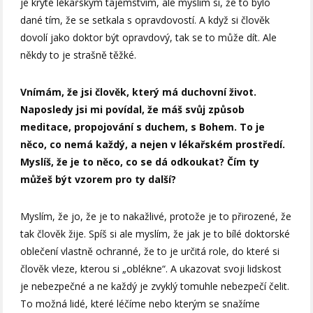
je kryté lékařským tajemstvím, ale myslím si, že to bylo
dané tím, že se setkala s opravdovostí. A když si člověk
dovolí jako doktor být opravdový, tak se to může dít. Ale
někdy to je strašně těžké.
Vnímám, že jsi člověk, který má duchovní život.
Naposledy jsi mi povídal, že máš svůj způsob
meditace, propojování s duchem, s Bohem. To je
něco, co nemá každý, a nejen v lékařském prostředí.
Myslíš, že je to něco, co se dá odkoukat? Čím ty
můžeš být vzorem pro ty další?
Myslím, že jo, že je to nakažlivé, protože je to přirozené, že
tak člověk žije. Spíš si ale myslím, že jak je to bílé doktorské
oblečení vlastně ochranné, že to je určitá role, do které si
člověk vleze, kterou si „oblékne“. A ukazovat svoji lidskost
je nebezpečné a ne každý je zvyklý tomuhle nebezpečí čelit.
To možná lidé, které léčíme nebo kterým se snažíme