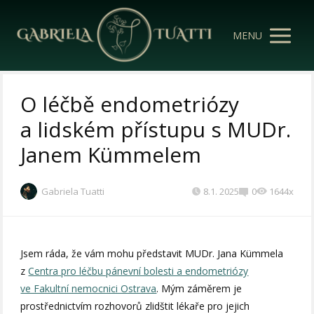
MENU
O léčbě endometriózy
a lidském přístupu s MUDr.
Janem Kümmelem
Gabriela Tuatti
8.1. 2025
0
1644x
Jsem ráda, že vám mohu představit MUDr. Jana Kümmela
z
Centra pro léčbu pánevní bolesti a endometriózy
ve Fakultní nemocnici Ostrava
. Mým záměrem je
prostřednictvím rozhovorů zlidštit lékaře pro jejich