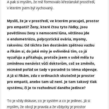
A pak si myslím, že mě formovalo křesťanské prostředí,
v kterém jsem byl vychovaný.
Myslíš, že je v prostředí, ve kterém pracuješ, prostor
pro empatii? Ženy, které čtou tyto řádky, jsou
povětšinou ženy s nemocemi lůna, většinou jde
o endometriózu, polycystická ovária, myomy,
rakovinu. Od těchto žen dostávám zpětnou vazbu
a říkám si, do jaké míry je ovlivněná tím, co já
vyzařuju a přitahuju, protože jsem v sobě měla tu
zmíněnou nenávist vůči doktorům, což se změnilo,
nicméně pořád se tady v poradně to téma objevuje.
A já si říkám, zda v ordinacích skutečně je prostor
pro empatii, anebo tam už není. Je tam takový tlak
systému, či je to rozhodnutí daného jedince?
To je vždy diskuse, co je systém a co je jedinec. Já si
myslím, že obojí je pravda a že vždycky je prostor