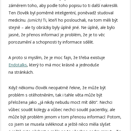
záměrem toho, aby podle toho popisu to ti další nakreslili.
Ten člověk byl poměrně inteligentní, poněvadž studoval
medicínu.
(smích)
Ti, kteří ho poslouchali, na tom měli být
stejně – ale ty obrázky byly úplně jiné. Ne úplně, ale bylo
jasné, že přenos informací je problém, že je to věc
porozumění a schopnosti ty informace sdělit.
A proto si myslím, že je moc fajn, že třeba existuje
Endotalks
, který to má moc krásně a jednoduše
na stránkách.
Když někomu člověk neopatrně řekne, že může být
problém s otěhotněním, tak i tahle věta může být
přeložena jako „já nikdy nebudu moct mít děti“. Nechci
vůbec soudit kolegy a vůbec nechci soudit pacientky, ale
může být problém jenom v tom přenosu informací: Potom,
co jsem se musela svléknout a ještě něco měla slyšet