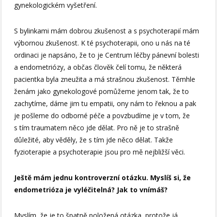
gynekologickém vyšetření.
S bylinkami mám dobrou zkušenost a s psychoterapií mám
výbornou zkušenost. K té psychoterapii, ono u nás na té
ordinaci je napsáno, že to je Centrum léčby pánevní bolesti
a endometriózy, a občas člověk čelí tomu, že některá
pacientka byla zneužita a má strašnou zkušenost. Těmhle
ženám jako gynekologové pomůžeme jenom tak, že to
zachytíme, dáme jim tu empatii, ony nám to řeknou a pak
je pošleme do odborné péče a povzbudíme je v tom, že
s tím traumatem něco jde dělat. Pro ně je to strašně
důležité, aby věděly, že s tím jde něco dělat. Takže
fyzioterapie a psychoterapie jsou pro mě nejbližší věci.
Ještě mám jednu kontroverzní otázku. Myslíš si, že
endometrióza je vyléčitelná? Jak to vnímáš?
Myslím, že je to špatně položená otázka, protože já