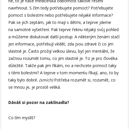
ne, to je naše medicínská odbornost takové řešení
navrhnout. S čím tedy potřebujete pomoct? Potřebujete
pomoct s bolestmi nebo potřebujete nějaké informace?
Pak se jich zeptám, jak to mají s dětmi, a teprve jdeme
na samotné vyšetření. Pak teprve řeknu nějaký svůj pohled
a můžeme diskutovat další postup. A některým ženám stačí
jen informace, potřebují vědět, zda jsou zdravé či co jim
vlastně je. Často prožijí velkou úlevu, byť jen mentální, že
začnou rozumět tomu, co jim vlastně je. To je pro člověka
důležité. Takže pak jim říkám, no a nechcete pomoct taky
s těmi bolestmi? A teprve v tom momentu říkají, ano, to by
taky bylo dobré.
(smích)
Potřeba rozumět si, rozumět, co
se mnou je, je prostě veliká.
Dáváš si pozor na zaklínadla?
Co tím myslíš?