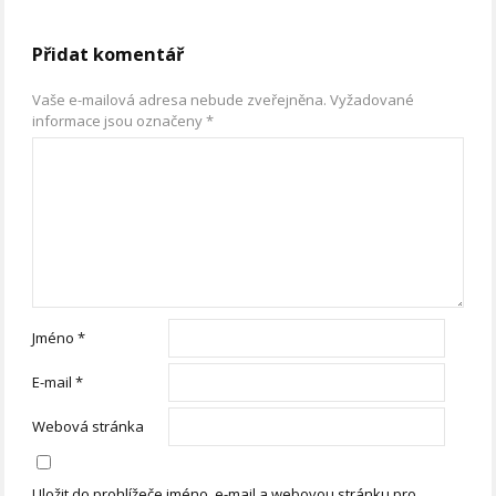
Přidat komentář
Vaše e-mailová adresa nebude zveřejněna.
Vyžadované
informace jsou označeny
*
Jméno
*
E-mail
*
Webová stránka
Uložit do prohlížeče jméno, e-mail a webovou stránku pro