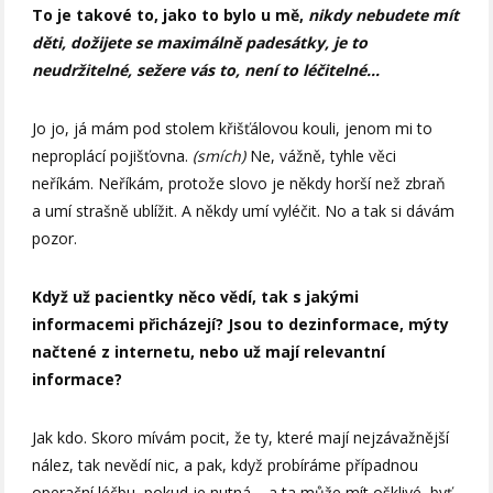
To je takové to, jako to bylo u mě,
nikdy nebudete mít
děti, dožijete se maximálně padesátky, je to
neudržitelné, sežere vás to
, není to léčitelné…
Jo jo, já mám pod stolem křišťálovou kouli, jenom mi to
neproplácí pojišťovna.
(smích)
Ne, vážně, tyhle věci
neříkám. Neříkám, protože slovo je někdy horší než zbraň
a umí strašně ublížit. A někdy umí vyléčit. No a tak si dávám
pozor.
Když už pacientky něco vědí, tak s jakými
informacemi přicházejí? Jsou to dezinformace, mýty
načtené z internetu, nebo už mají relevantní
informace?
Jak kdo. Skoro mívám pocit, že ty, které mají nejzávažnější
nález, tak nevědí nic, a pak, když probíráme případnou
operační léčbu, pokud je nutná – a ta může mít ošklivé, byť