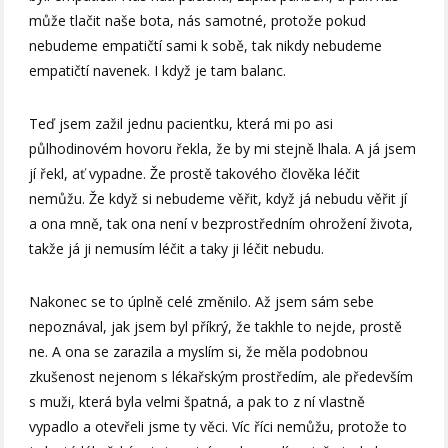
může tlačit naše bota, nás samotné, protože pokud
nebudeme empatičtí sami k sobě, tak nikdy nebudeme
empatičtí navenek. I když je tam balanc.
Teď jsem zažil jednu pacientku, která mi po asi
půlhodinovém hovoru řekla, že by mi stejně lhala. A já jsem
jí řekl, ať vypadne. Že prostě takového člověka léčit
nemůžu. Že když si nebudeme věřit, když já nebudu věřit jí
a ona mně, tak ona není v bezprostředním ohrožení života,
takže já ji nemusím léčit a taky ji léčit nebudu.
Nakonec se to úplně celé změnilo. Až jsem sám sebe
nepoznával, jak jsem byl příkrý, že takhle to nejde, prostě
ne. A ona se zarazila a myslím si, že měla podobnou
zkušenost nejenom s lékařským prostředím, ale především
s muži, která byla velmi špatná, a pak to z ní vlastně
vypadlo a otevřeli jsme ty věci. Víc říci nemůžu, protože to