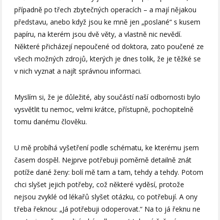
případně po třech zbytečných operacích – a mají nějakou
představu, anebo když jsou ke mně jen „poslané“ s kusem
papíru, na kterém jsou dvě věty, a vlastně nic nevědí.
Některé přicházejí nepoučené od doktora, zato poučené ze
všech možných zdrojů, kterých je dnes tolik, že je těžké se
v nich vyznat a najít správnou informaci.
Myslím si, že je důležité, aby součástí naší odbornosti bylo
vysvětlit tu nemoc, velmi krátce, přístupně, pochopitelně
tomu danému člověku.
U mě probíhá vyšetření podle schématu, ke kterému jsem
časem dospěl. Nejprve potřebuji poměrně detailně znát
potíže dané ženy: bolí mě tam a tam, tehdy a tehdy. Potom
chci slyšet jejich potřeby, což některé vyděsí, protože
nejsou zvyklé od lékařů slyšet otázku, co potřebují. A ony
třeba řeknou: „Já potřebuji odoperovat.“ Na to já řeknu ne