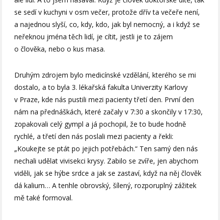
se sedí v kuchyni v osm večer, protože dřív ta večeře není,
a najednou slyší, co, kdy, kdo, jak byl nemocný, a i když se
neřeknou jména těch lidí, je cítit, jestli je to zájem
o člověka, nebo o kus masa.
Druhým zdrojem bylo medicínské vzdělání, kterého se mi
dostalo, a to byla 3. lékařská fakulta Univerzity Karlovy
v Praze, kde nás pustili mezi pacienty třetí den. První den
nám na přednáškách, které začaly v 7:30 a skončily v 17:30,
zopakovali celý gympl a já pochopil, že to bude hodně
rychlé, a třetí den nás poslali mezi pacienty a řekli:
„Koukejte se ptát po jejich potřebách.“ Ten samý den nás
nechali udělat vivisekci krysy. Zabilo se zvíře, jen abychom
viděli, jak se hýbe srdce a jak se zastaví, když na něj člověk
dá kalium… A tenhle obrovský, šílený, rozporuplný zážitek
mě také formoval.