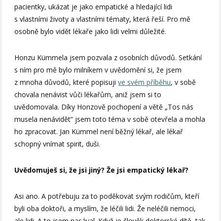
pacientky, ukázat je jako empatické a hledající lidi
s vlastními životy a vlastními tématy, která řeší. Pro mě
osobně bylo vidět lékaře jako lidi velmi důležité.
Honzu Kümmela jsem pozvala z osobních důvodů. Setkání
s ním pro mě bylo milníkem v uvědomění si, že jsem
z mnoha důvodů, které popisuji
ve svém příběhu
, v sobě
chovala nenávist vůči lékařům, aniž jsem si to
uvědomovala. Díky Honzově pochopení a větě „Tos nás
musela nenávidět“ jsem toto téma v sobě otevřela a mohla
ho zpracovat. Jan Kümmel není běžný lékař, ale lékař
schopný vnímat spirit, duši.
Uvědomuješ si, že jsi jiný? Že jsi empatický lékař?
Asi ano. A potřebuju za to poděkovat svým rodičům, kteří
byli oba doktoři, a myslím, že léčili lidi. Že neléčili nemoci,
ale lidi. A to jsem nasával. Když je člověk doktorské dítě, tak