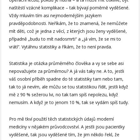
naštěstí vzácné komplikace – tak bývají poměrně vyděšené.
Vždy mluvím tím asi nejmodernějším jazykem
pravděpodobnosti. Neříkám, že to znamená, že nemůžete
mít děti, což je jedna z věcí, z kterých jsou ženy vyděšené,
případně „budu to mít nadosmrti“ a „já vím, že se mi to
vrátí“. Vytáhnu statistiky a říkám, že to není pravda.
Statistika je otázka průměrného člověka a vy se sebe asi
nepovažujete za průměrnou? A já vás taky ne. A to, jestli
váš osobní příběh spadne do té statistiky tam nebo tam,
tak to já nevím, ale můžu se tou statistikou řídit, jestli když
mě z 90 % sežerou lvi, no tak tam spíš nepolezu, když
nemusím. A když je to jenom 10 %, tak se vydám spíš tudy.
Pro mě tkví použití těch statistických údajů moderní
medicíny v nějakém průvodcovství. A jestli jsou pacientky
vyděšené, tak jsou vyděšené tím, že jim někdo řekl, že