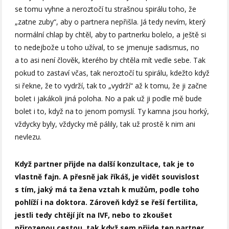
se tomu vyhne a neroztočí tu strašnou spirálu toho, že
„zatne zuby“, aby o partnera nepřišla. Já tedy nevím, který
normální chlap by chtěl, aby to partnerku bolelo, a ještě si
to nedejbože u toho užíval, to se jmenuje sadismus, no
a to asi není člověk, kterého by chtěla mít vedle sebe. Tak
pokud to zastaví včas, tak neroztočí tu spirálu, kdežto když
si řekne, že to vydrží, tak to „vydrží“ až k tomu, že ji začne
bolet i jakákoli jiná poloha. No a pak už ji podle mě bude
bolet i to, když na to jenom pomyslí. Ty kamna jsou horký,
vždycky byly, vždycky mě pálily, tak už prostě k nim ani
nevlezu.
Když partner přijde na další konzultace, tak je to
vlastně fajn. A přesně jak říkáš, je vidět souvislost
s tím, jaký má ta žena vztah k mužům, podle toho
pohlíží i na doktora. Zároveň když se řeší fertilita,
jestli tedy chtějí jít na IVF, nebo to zkoušet
přirozenou cestou, tak když sem přijde ten partner,