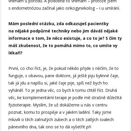
vnímám u porodu. A podobně to vnímám – protože jsem
s endometriózou začínal jako onkogynekolog – i u umírání.
Mám poslední otázku, zda odkazuješ pacientky
na nějaké podpůrné techniky nebo jim dáváš nějaké
informace o tom, že něco existuje, a co to je? S čím ty
máš zkušenost, že to pomáhá mimo to, co umíte vy
lékaři?
První, co chci říct, je, že pokud někdo přijde s něčím, že to
funguje, s obavou, pane doktore, já ještě piju bylinné čaje,
tak já jdu a napíšu si, jaké čaje pije, spíš než bych ho
vyháněl. To je jedna věc, co bych k tomu chtěl říct. Druhá
věc, ke komplementární terapii je podle mě strašně důležitá
fyzioterapie. Myslím, že už dokážeme u nás v centru
poznat, komu to prospěje a v jakém ladění. Taky jsme
mluvili o těch zatnutých zubech a o těch zatlých svalech
pánevního dna, tak ono se to dá vyšetřit při