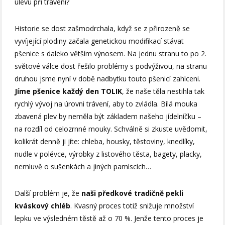
úlevu při trávení?
Historie se dost zašmodrchala, když se z přirozeně se
vyvíjející plodiny začala genetickou modifikací stávat
pšenice s daleko větším výnosem. Na jednu stranu to po 2.
světové válce dost řešilo problémy s podvýživou, na stranu
druhou jsme nyní v době nadbytku touto pšenicí zahlceni.
Jíme pšenice každý den TOLIK
, že naše těla nestihla tak
rychlý vývoj na úrovni trávení, aby to zvládla. Bílá mouka
zbavená plev by neměla být základem našeho jídelníčku –
na rozdíl od celozrnné mouky. Schválně si zkuste uvědomit,
kolikrát denně ji jíte: chleba, housky, těstoviny, knedlíky,
nudle v polévce, výrobky z listového těsta, bagety, placky,
nemluvě o sušenkách a jiných pamlscích…
Další problém je, že
naši předkové tradičně pekli
kváskový chléb
. Kvasný proces totiž snižuje množství
lepku ve výsledném těstě až o 70 %. Jenže tento proces je