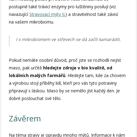
postupně také trávicí enzymy pro luštěniny posilují (viz
navazující
Stravovací mýty II.
) a stravitelnost také závisí
na vašem mikrobiomu.
I s mikrobiomem ve střevech se dá začít kamarádit.
Pokud nemáte osobní důvod, proč jste se rozhodli nejíst
maso, pak určitě
hledejte zdroje v bio kvalitě, od
lokálních malých farmářů
. Hledejte tam, kde za chovem
a výrobou stojí příběhy lidí, kteří pro vás tyto potraviny
připravují s láskou. Maso by se nemělo jíst každý den. Je
dobré poslouchat své tělo.
Závěrem
Na téma stravy je opravdu mnoho mýtů. Informace k nám