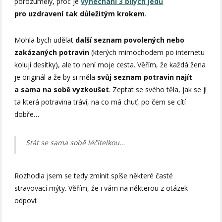
porozuměly, proč je
vynechání 3 bílých jedů
pro uzdravení tak důležitým krokem
.
Mohla bych udělat
další seznam povolených nebo
zakázaných potravin
(kterých mimochodem po internetu
kolují desítky), ale to není moje cesta. Věřím, že každá žena
je originál a že by si měla
svůj seznam potravin najít
a sama na sobě vyzkoušet
. Zeptat se svého těla, jak se jí
ta která potravina tráví, na co má chuť, po čem se cítí
dobře…
Stát se sama sobě léčitelkou…
Rozhodla jsem se tedy zmínit spíše některé časté
stravovací mýty. Věřím, že i vám na některou z otázek
odpoví: