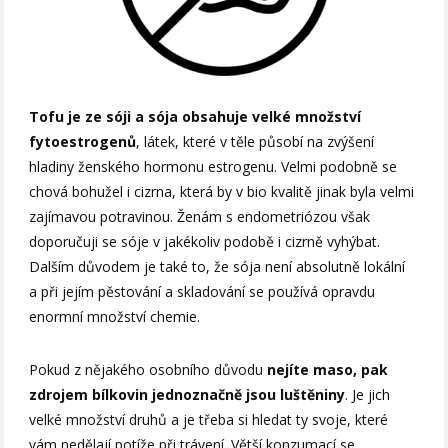
Tofu je ze sóji a sója obsahuje velké množství
fytoestrogenů
, látek, které v těle působí na zvýšení
hladiny ženského hormonu estrogenu. Velmi podobně se
chová bohužel i cizrna, která by v bio kvalitě jinak byla velmi
zajímavou potravinou. Ženám s endometriózou však
doporučuji se sóje v jakékoliv podobě i cizrně vyhýbat.
Dalším důvodem je také to, že sója není absolutně lokální
a při jejím pěstování a skladování se používá opravdu
enormní množství chemie.
Pokud z nějakého osobního důvodu
nejíte maso, pak
zdrojem bílkovin jednoznačně jsou luštěniny
. Je jich
velké množství druhů a je třeba si hledat ty svoje, které
vám nedělají potíže při trávení. Větší konzumací se