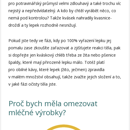
pro potravinářský průmysl velmi zdlouhavý a také trochu víc
nejistý a nepředvídatelný. A kdo by chtěl vyrábět něco, co
nemá pod kontrolou? Takže kvásek nahradily kvasnice-
droždí a ty lepek rozhodně nesnižují.
Pokud jste tedy ve fázi, kdy po 100% vyřazení lepku jej
pomalu zase zkoušíte zařazovat a zjišťujete reakci těla, pak
si dopřejte jen kváskový chléb třeba ze žita nebo pšenice
špaldy, které mají přirozeně lepku málo. Totéž platí
pro obilné kávy, které lepek (žito, ječmen) zpravidla
v malém množství obsahují, takže zvažte jejich složení a to,
v jaké fázi očisty těla jste.
Proč bych měla omezovat
mléčné výrobky?