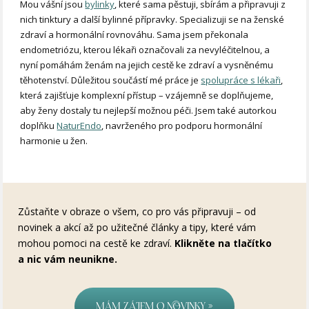
Mou vášní jsou
bylinky
, které sama pěstuji, sbírám a připravuji z
nich tinktury a další bylinné přípravky. Specializuji se na ženské
zdraví a hormonální rovnováhu. Sama jsem překonala
endometriózu, kterou lékaři označovali za nevyléčitelnou, a
nyní pomáhám ženám na jejich cestě ke zdraví a vysněnému
těhotenství. Důležitou součástí mé práce je
spolupráce s lékaři
,
která zajišťuje komplexní přístup – vzájemně se doplňujeme,
aby ženy dostaly tu nejlepší možnou péči. Jsem také autorkou
doplňku
NaturEndo
, navrženého pro podporu hormonální
harmonie u žen.
Zůstaňte v obraze o všem, co pro vás připravuji – od
novinek a akcí až po užitečné články a tipy, které vám
mohou pomoci na cestě ke zdraví.
Klikněte na tlačítko
a nic vám neunikne.
Mám zájem o novinky »