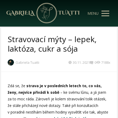
MENU
Stravovací mýty – lepek,
laktóza, cukr a sója
Gabriela Tuatti
30.11. 2021
0
7188x
Zdá se, že
strava je v posledních letech to, co vás,
ženy, nejvíce přivádí k sobě
– ke svému lůnu, a já jsem
za to moc ráda. Zároveň je kolem stravování tolik otázek,
že stále přicházejí nové dotazy. Také při konzultacích
v poradně nestíhám během hodiny vysvětlit vše tak, abyste