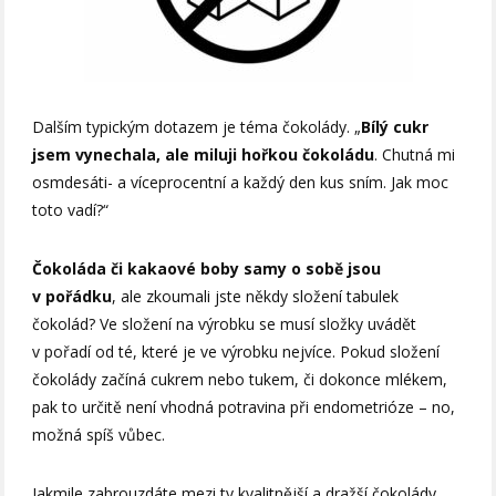
Dalším typickým dotazem je téma čokolády. „
Bílý cukr
jsem vynechala, ale miluji hořkou čokoládu
. Chutná mi
osmdesáti- a víceprocentní a každý den kus sním. Jak moc
toto vadí?“
Čokoláda či kakaové boby samy o sobě jsou
v pořádku
, ale zkoumali jste někdy složení tabulek
čokolád? Ve složení na výrobku se musí složky uvádět
v pořadí od té, které je ve výrobku nejvíce. Pokud složení
čokolády začíná cukrem nebo tukem, či dokonce mlékem,
pak to určitě není vhodná potravina při endometrióze – no,
možná spíš vůbec.
Jakmile zabrouzdáte mezi ty kvalitnější a dražší čokolády,