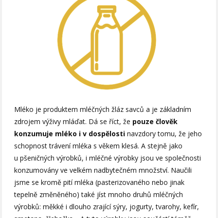
Mléko je produktem mléčných žláz savců a je základním
zdrojem výživy mláďat. Dá se říct, že
pouze člověk
konzumuje mléko i v dospělosti
navzdory tomu, že jeho
schopnost trávení mléka s věkem klesá. A stejně jako
u pšeničných výrobků, i mléčné výrobky jsou ve společnosti
konzumovány ve velkém nadbytečném množství. Naučili
jsme se kromě pití mléka (pasterizovaného nebo jinak
tepelně změněného) také jíst mnoho druhů mléčných
výrobků: měkké i dlouho zrající sýry, jogurty, tvarohy, kefír,