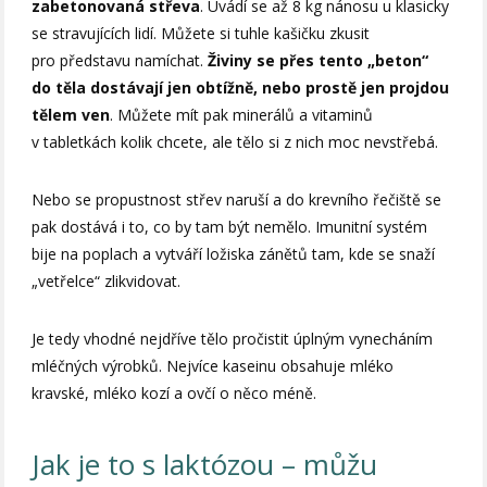
zabetonovaná střeva
. Uvádí se až 8 kg nánosu u klasicky
se stravujících lidí. Můžete si tuhle kašičku zkusit
pro představu namíchat.
Živiny se přes tento „beton“
do těla dostávají jen obtížně, nebo prostě jen projdou
tělem ven
. Můžete mít pak minerálů a vitaminů
v tabletkách kolik chcete, ale tělo si z nich moc nevstřebá.
Nebo se propustnost střev naruší a do krevního řečiště se
pak dostává i to, co by tam být nemělo. Imunitní systém
bije na poplach a vytváří ložiska zánětů tam, kde se snaží
„vetřelce“ zlikvidovat.
Je tedy vhodné nejdříve tělo pročistit úplným vynecháním
mléčných výrobků. Nejvíce kaseinu obsahuje mléko
kravské, mléko kozí a ovčí o něco méně.
Jak je to s laktózou – můžu