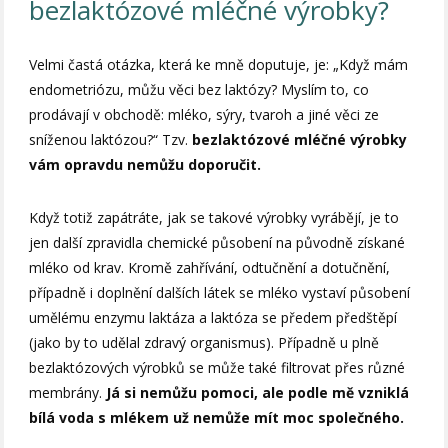
bezlaktózové mléčné výrobky?
Velmi častá otázka, která ke mně doputuje, je: „Když mám
endometriózu, můžu věci bez laktózy? Myslím to, co
prodávají v obchodě: mléko, sýry, tvaroh a jiné věci ze
sníženou laktózou?“ Tzv.
bezlaktózové mléčné výrobky
vám opravdu nemůžu doporučit.
Když totiž zapátráte, jak se takové výrobky vyrábějí, je to
jen další zpravidla chemické působení na původně získané
mléko od krav. Kromě zahřívání, odtučnění a dotučnění,
případně i doplnění dalších látek se mléko vystaví působení
umělému enzymu laktáza a laktóza se předem předštěpí
(jako by to udělal zdravý organismus). Případně u plně
bezlaktózových výrobků se může také filtrovat přes různé
membrány.
Já si nemůžu pomoci, ale podle mě vzniklá
bílá voda s mlékem už nemůže mít moc společného.