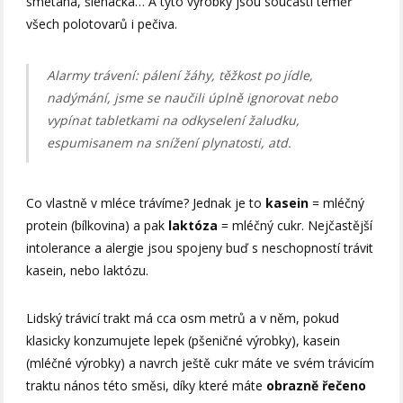
smetana, šlehačka… A tyto výrobky jsou součástí téměř
všech polotovarů i pečiva.
Alarmy trávení: pálení žáhy, těžkost po jídle,
nadýmání, jsme se naučili úplně ignorovat nebo
vypínat tabletkami na odkyselení žaludku,
espumisanem na snížení plynatosti, atd.
Co vlastně v mléce trávíme? Jednak je to
kasein
= mléčný
protein (bílkovina) a pak
laktóza
= mléčný cukr. Nejčastější
intolerance a alergie jsou spojeny buď s neschopností trávit
kasein, nebo laktózu.
Lidský trávicí trakt má cca osm metrů a v něm, pokud
klasicky konzumujete lepek (pšeničné výrobky), kasein
(mléčné výrobky) a navrch ještě cukr máte ve svém trávicím
traktu nános této směsi, díky které máte
obrazně řečeno