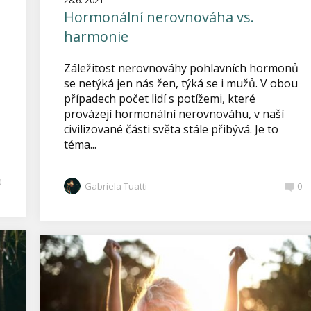
28.6. 2021
Hormonální nerovnováha vs.
harmonie
Záležitost nerovnováhy pohlavních hormonů
se netýká jen nás žen, týká se i mužů. V obou
případech počet lidí s potížemi, které
provázejí hormonální nerovnováhu, v naší
civilizované části světa stále přibývá. Je to
téma...
0
Gabriela Tuatti
0