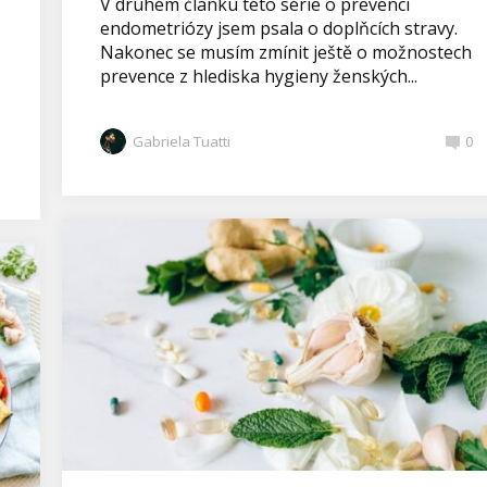
V druhém článku této série o prevenci
endometriózy jsem psala o doplňcích stravy.
Nakonec se musím zmínit ještě o možnostech
prevence z hlediska hygieny ženských...
Gabriela Tuatti
0
1