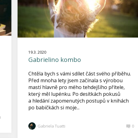
19.3. 2020
Gabrielino kombo
Chtěla bych s vámi sdílet část svého příběhu.
Před mnoha lety jsem začínala s výrobou
mastí hlavně pro mého tehdejšího přítele,
který měl lupénku. Po desítkách pokusů
a hledání zapomenutých postupů v knihách
po babičkách si moje...
0
Gabriela Tuatti
0