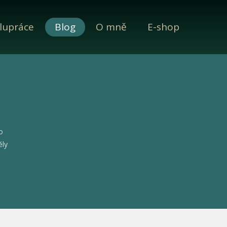
lupráce
Blog
O mně
E-shop
o
ěly