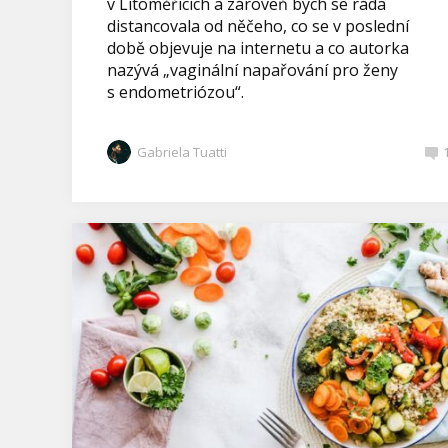
v Litoměřicích a zároveň bych se ráda
distancovala od něčeho, co se v poslední
době objevuje na internetu a co autorka
nazývá „vaginální napařování pro ženy
s endometriózou“.
Gabriela Tuatti